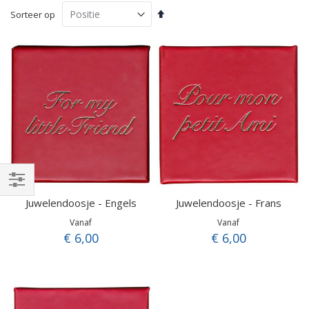
Van
Sorteer op
hoog
naar
laag
sorteren
Filteren
Juwelendoosje - Engels
Juwelendoosje - Frans
Vanaf
Vanaf
€ 6,00
€ 6,00