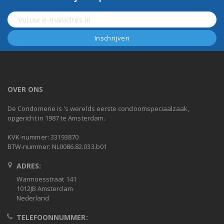
OVER ONS
De Condomerie is 's werelds eerste condoomspeciaalzaak,
opgericht in 1987 te Amsterdam.
KVK-nummer: 33193870
BTW-nummer: NL0086.82.033.b01
ADRES:
Warmoesstraat 141
1012JB Amsterdam
Nederland
TELEFOONNUMMER: