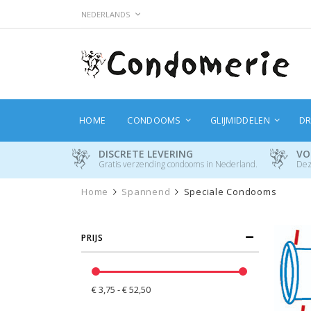
Ga
TAAL
NEDERLANDS
naar
de
inhoud
HOME
CONDOOMS
GLIJMIDDELEN
DR
DISCRETE LEVERING
VO
Gratis verzending condooms in Nederland.
Dez
Home
Spannend
Speciale Condooms
PRIJS
€ 3,75 - € 52,50