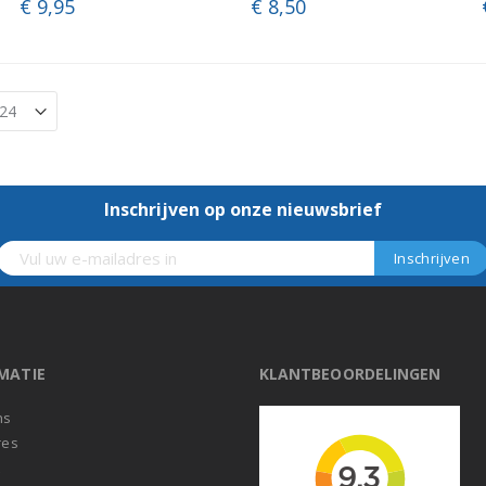
€ 9,95
€ 8,50
Inschrijven op onze nieuwsbrief
MATIE
KLANTBEOORDELINGEN
ns
res
t