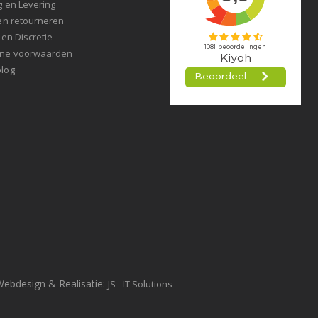
g en Levering
en retourneren
 en Discretie
ne voorwaarden
log
Webdesign & Realisatie:
JS - IT Solutions