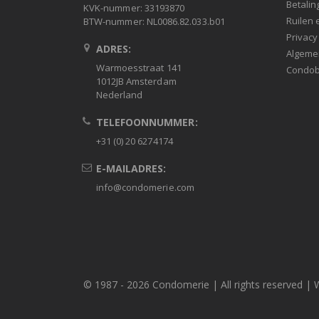
Betalin
KVK-nummer: 33193870
Ruilen 
BTW-nummer: NL0086.82.033.b01
Privacy
ADRES:
Algeme
Warmoesstraat 141
Condob
1012JB Amsterdam
Nederland
TELEFOONNUMMER:
+31 (0) 20 6274174
E-MAILADRES:
info@condomerie.com
© 1987 -
2026 Condomerie | All rights reserved | 