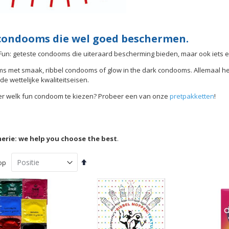
condooms die wel goed beschermen.
Fun: geteste condooms die uiteraard bescherming bieden, maar ook iets ex
 met smaak, ribbel condooms of glow in the dark condooms. Allemaal he
de wettelijke kwaliteitseisen.
er welk fun condoom te kiezen? Probeer een van onze
pretpakketten
!
rie: we help you choose the best
.
Van
op
hoog
naar
laag
sorteren