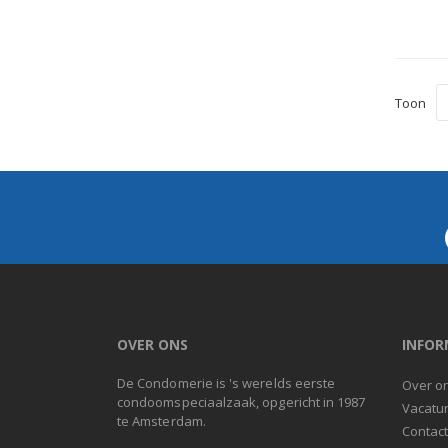
Toon
OVER ONS
INFOR
De Condomerie is 's werelds eerste
Over o
condoomspeciaalzaak, opgericht in 1987
Vacatu
te Amsterdam.
Contac