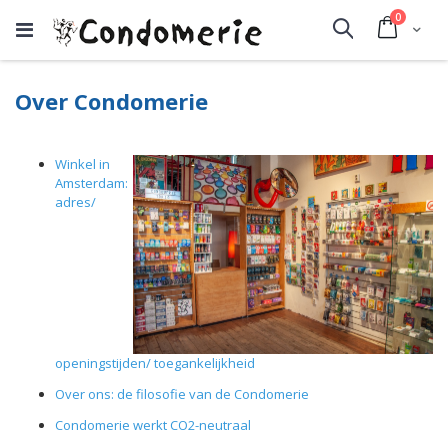
producte
0
Cart
Search
Over Condomerie
Winkel in
Amsterdam:
adres/
openingstijden/ toegankelijkheid
Over ons: de filosofie van de Condomerie
Condomerie werkt CO2-neutraal