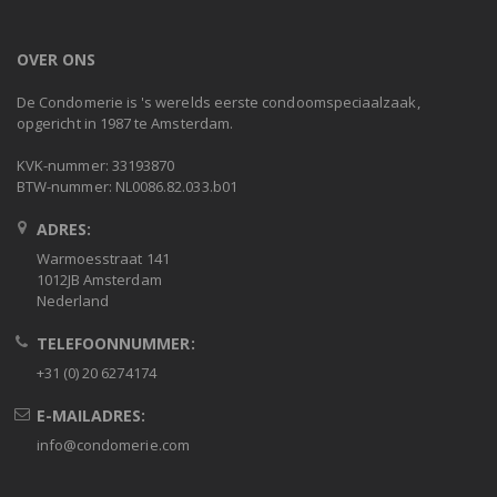
OVER ONS
De Condomerie is 's werelds eerste condoomspeciaalzaak,
opgericht in 1987 te Amsterdam.
KVK-nummer: 33193870
BTW-nummer: NL0086.82.033.b01
ADRES:
Warmoesstraat 141
1012JB Amsterdam
Nederland
TELEFOONNUMMER:
+31 (0) 20 6274174
E-MAILADRES:
info@condomerie.com