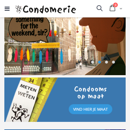
producte
0
Cart
Search