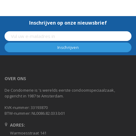
Inschrijven op onze nieuwsbrief
OVER ONS
De Condomerie is 's werelds eerste condoomspeciaalzaak,
opgericht in 1987 te Amsterdam.
KVK-nummer: 33193870
BTW-nummer: NL0086.82.033.b01
ADRES:
Warmoesstraat 141