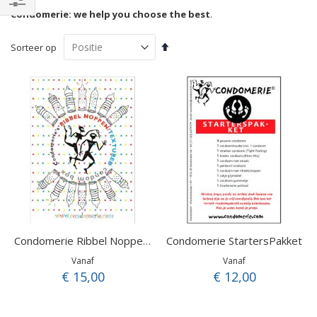
Condomerie: we help you choose the best
.
Filteren
Van
Sorteer op
hoog
naar
laag
sorteren
Condomerie StartersPakket
Condomerie Ribbel Noppen Proefpakket
Vanaf
Vanaf
€ 15,00
€ 12,00