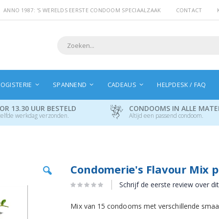
ANNO 1987: 'S WERELDS EERSTE CONDOOM SPECIAALZAAK
CONTACT
Search
OGISTERIE
SPANNEND
CADEAUS
HELPDESK / FAQ
OR 13.30 UUR BESTELD
CONDOOMS IN ALLE MAT
elfde werkdag verzonden.
Altijd een passend condoom.
Ga
Condomerie's Flavour Mix 
naar
het
Schrijf de eerste review over di
begin
van
Mix van 15 condooms met verschillende smaakj
de
afbeeldingen-