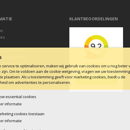
MATIE
KLANTBEOORDELINGEN
ns
res
t
g en Levering
en retourneren
S
 en Discretie
service te optimaliseren, maken wij gebruik van cookies om u nog beter 
ne voorwaarden
e zijn. Om te voldoen aan de cookie wetgeving, vragen we uw toestemmin
te plaatsen. Als u toestemming geeft voor marketing cookies, biedt u de
log
heid om advertenties te personaliseren.
low essential cookies
er informatie
rketing cookies toestaan
er informatie