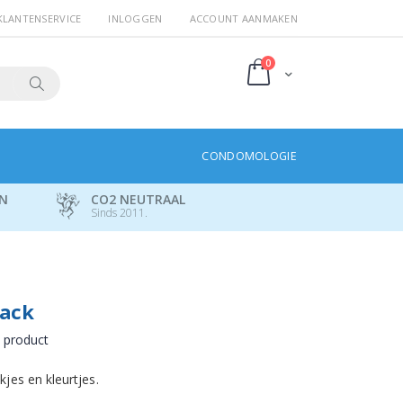
KLANTENSERVICE
INLOGGEN
ACCOUNT AANMAKEN
producten
0
Cart
Search
CONDOMOLOGIE
EN
CO2 NEUTRAAL
Sinds 2011.
pack
t product
es en kleurtjes.