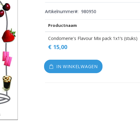
gallerij
Artikelnummer
980950
Productnaam
Gegroepeerde
Condomerie's Flavour Mix pack 1x1’s (stuks)
productitems
€ 15,00
IN WINKELWAGEN