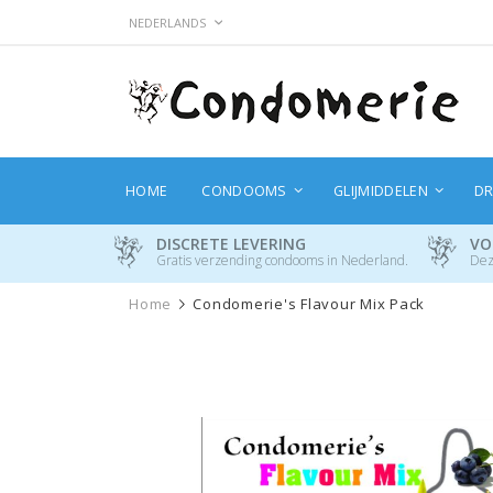
Ga
TAAL
NEDERLANDS
naar
de
inhoud
HOME
CONDOOMS
GLIJMIDDELEN
DR
DISCRETE LEVERING
VO
Gratis verzending condooms in Nederland.
Dez
Home
Condomerie's Flavour Mix Pack
Ga
naar
het
einde
van
de
afbeeldingen-