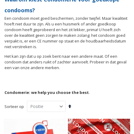
condooms?
Een condoom moet goed beschermen, zonder twijfel. Maar kwaliteit
hoeft niet duur te zijn. Als u een huismerk of ander goedkoop
condoom heeft geprobeerd en het zit lekker, prima! U hoeft zich
over de kwaliteit geen zorgen te maken zolang: het condoom goed
verpakt is, er een CE nummer op staat en de houdbaarheidsdatum
niet verstreken is.
Het kan zijn dat u op zoek bent naar een andere maat. Of een
condoom dat anders ruikt of zachter aanvoelt. Probeer in dat geval
een van onze andere merken.
Condomerie: we help you choose the best
.
Van
Sorteer op
hoog
naar
laag
sorteren