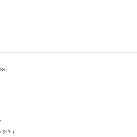
oo/I
5
x (NRL)