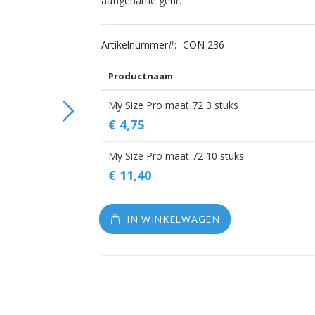
aangename geur.
gallerij
Artikelnummer
CON 236
Productnaam
Gegroepeerde
My Size Pro maat 72 3 stuks
productitems
€ 4,75
My Size Pro maat 72 10 stuks
€ 11,40
IN WINKELWAGEN