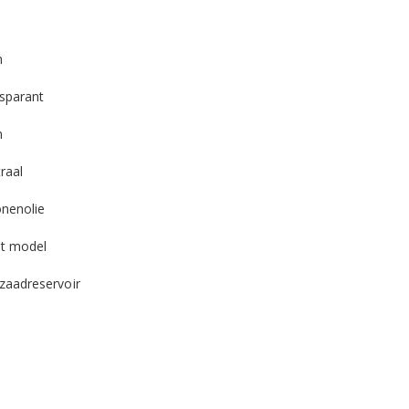
n
sparant
n
raal
onenolie
t model
zaadreservoir