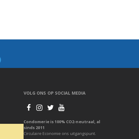
VOLG ONS OP SOCIAL MEDIA
Condomerie is 100% CO2-neutraal, al
sinds 2011
Circulaire Economie ons uitgangspunt.