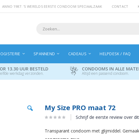
ANNO 1987: 'S WERELDS EERSTE CONDOOM SPECIAALZAAK
CONTACT
Search
OGISTERIE
SPANNEND
CADEAUS
HELPDESK / FAQ
OR 13.30 UUR BESTELD
CONDOOMS IN ALLE MAT
elfde werkdag verzonden.
Altijd een passend condoom.
Ga
My Size PRO maat 72
naar
het
Schrijf de eerste review over di
begin
van
Transparant condoom met glijmiddel. Gemaakt
de
afbeeldingen-