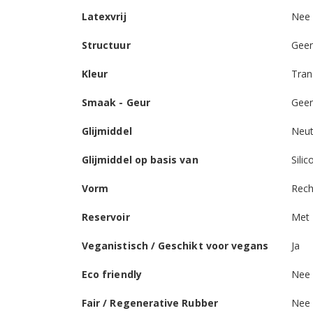
Latexvrij
Nee
Structuur
Gee
Kleur
Tran
Smaak - Geur
Gee
Glijmiddel
Neut
Glijmiddel op basis van
Silic
Vorm
Rech
Reservoir
Met 
Veganistisch / Geschikt voor vegans
Ja
Eco friendly
Nee
Fair / Regenerative Rubber
Nee