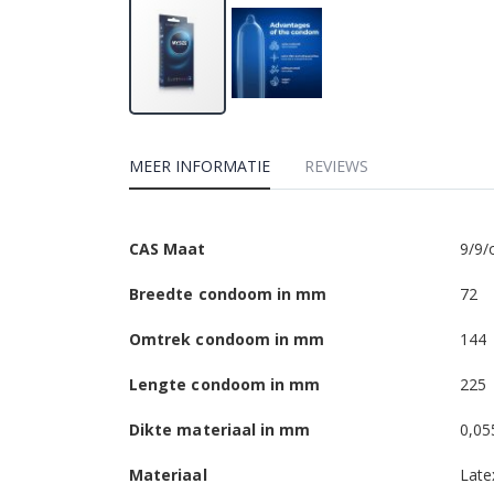
MEER INFORMATIE
REVIEWS
Meer
CAS Maat
9/9/
informatie
Breedte condoom in mm
72
Omtrek condoom in mm
144
Lengte condoom in mm
225
Dikte materiaal in mm
0,05
Materiaal
Late