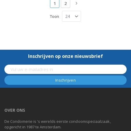
Pagina
U lees momenteel pagina
Pagina
Pagina
Volgende
1
2
Toon
Inschrijven op onze nieuwsbrief
OVER ONS
De Condomerie is 's werelds eerste condoomspeciaalzaak,
opgericht in 1987 te Amsterdam.