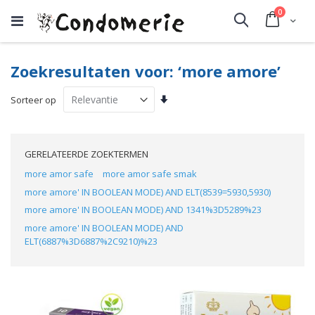
producte
0
Cart
Search
Zoekresultaten voor: ‘more amore’
Van
Sorteer op
laag
naar
hoog
sorteren
GERELATEERDE ZOEKTERMEN
more amor safe
more amor safe smak
more amore' IN BOOLEAN MODE) AND ELT(8539=5930,5930)
more amore' IN BOOLEAN MODE) AND 1341%3D5289%23
more amore' IN BOOLEAN MODE) AND
ELT(6887%3D6887%2C9210)%23