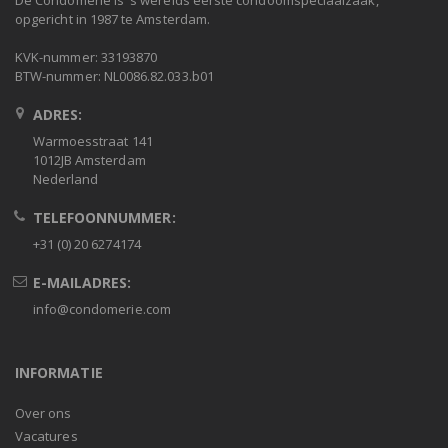
De Condomerie is 's werelds eerste condoomspeciaalzaak,
opgericht in 1987 te Amsterdam.
KVK-nummer: 33193870
BTW-nummer: NL0086.82.033.b01
ADRES:
Warmoesstraat 141
1012JB Amsterdam
Nederland
TELEFOONNUMMER:
+31 (0) 20 6274174
E-MAILADRES:
info@condomerie.com
INFORMATIE
Over ons
Vacatures