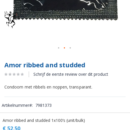
Amor ribbed and studded
Schrijf de eerste review over dit product
Condoom met ribbels en noppen, transparant.
Artikelnummer
7981373
Gegroepeerde
Amor ribbed and studded 1x100’s (unit/bulk)
productitems
€ 52,50