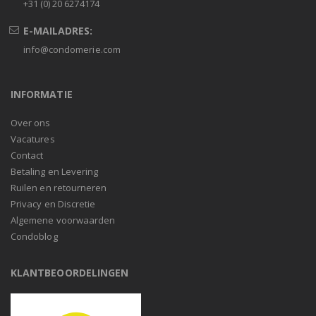
+31 (0) 20 6274174
E-MAILADRES:
info@condomerie.com
INFORMATIE
Over ons
Vacatures
Contact
Betaling en Levering
Ruilen en retourneren
Privacy en Discretie
Algemene voorwaarden
Condoblog
KLANTBEOORDELINGEN