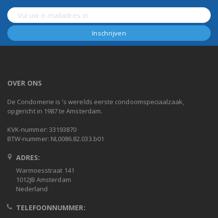
OVER ONS
De Condomerie is 's werelds eerste condoomspeciaalzaak,
opgericht in 1987 te Amsterdam.
KVK-nummer: 33193870
BTW-nummer: NL0086.82.033.b01
ADRES:
Warmoesstraat 141
1012JB Amsterdam
Nederland
TELEFOONNUMMER: