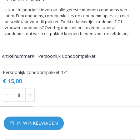
U kunt in principe kiezen uit alle geteste mannen condooms van
latex. Funcondooms, condoomlollies en condoommapjes zijn niet
beschikbaar voor dit pakket. Zoekt u latexvrije condooms? Of
vrouwencondooms? Overleg dan met ons over het aantal
condooms dat we in dit pakket kunnen bieden voor dezelfde prijs.
Artikelnummer
Persoonlijk Condoompakket
Gegroepeerde
Persoonlijk condoompakket 1x1
productitems
€ 15,00
IN WINKELWAGEN