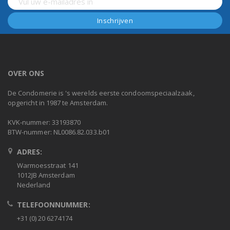
OVER ONS
De Condomerie is 's werelds eerste condoomspeciaalzaak,
opgericht in 1987 te Amsterdam.
KVK-nummer: 33193870
BTW-nummer: NL0086.82.033.b01
ADRES:
Warmoesstraat 141
1012JB Amsterdam
Nederland
TELEFOONNUMMER:
+31 (0) 20 6274174