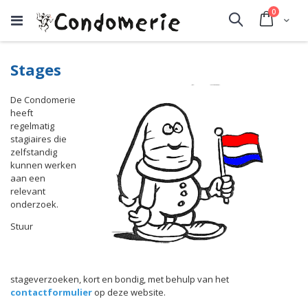
producte
0
Cart
Search
Stages
De Condomerie
heeft
regelmatig
stagiaires die
zelfstandig
kunnen werken
aan een
relevant
onderzoek.
Stuur
stageverzoeken, kort en bondig, met behulp van het
contactformulier
op deze website.