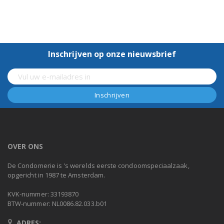
Inschrijven op onze nieuwsbrief
OVER ONS
De Condomerie is 's werelds eerste condoomspeciaalzaak,
opgericht in 1987 te Amsterdam.
KVK-nummer: 33193870
BTW-nummer: NL0086.82.033.b01
ADRES: