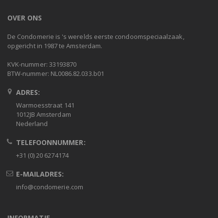
OVER ONS
De Condomerie is 's werelds eerste condoomspeciaalzaak,
opgericht in 1987 te Amsterdam.
KVK-nummer: 33193870
BTW-nummer: NL0086.82.033.b01
ADRES:
Warmoesstraat 141
1012JB Amsterdam
Nederland
TELEFOONNUMMER:
+31 (0) 20 6274174
E-MAILADRES:
info@condomerie.com
INFORMATIE