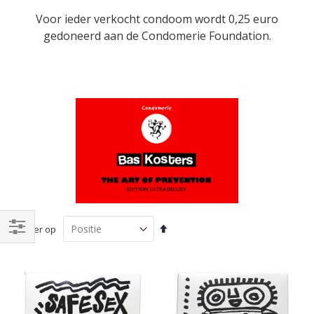
Voor ieder verkocht condoom wordt 0,25 euro
gedoneerd aan de Condomerie Foundation.
Van
Sorteer op
hoog
Filteren
naar
laag
sorteren