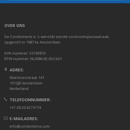
OVER ONS
De Condomerie is 's werelds eerste condoomspeciaalzaak,
opgericht in 1987 te Amsterdam.
KVK-nummer: 33193870
BTW-nummer: NL0086.82.033.b01
ADRES:
Warmoesstraat 141
1012JB Amsterdam
Nederland
TELEFOONNUMMER:
+31 (0) 20 6274174
E-MAILADRES:
info@condomerie.com