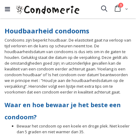
producte
0
Cart
Search
Houdbaarheid condooms
Condooms zijn beperkt houdbaar. De elasticiteit gaat na verloop van
tijd verloren en de kans op scheuren neemt toe. De
houdbaarheidsdatum van condooms is dus iets om in de gaten te
houden. Gelukkig staat die datum op de verpakking. Deze geldt als
de omstandigheden goed zijn; in uitzonderlijke gevallen kan de
kwaliteit van een condoom eerder achteruit gaan. ‘Hoelang is een
condoom houdbaar’ of ‘is het condoom over datum’ beantwoorden
we in principe met : "Houd je aan de houdbaarheidsdatum op de
verpakking”. Hieronder volgt een lijstje met extra tips om te
voorkomen dat een condoom eerder in kwaliteit achteruit gaat.
Waar en hoe bewaar je het beste een
condoom?
Bewaar het condoom op een koele en droge plek. Niet koeler
dan 5 graden en niet warmer dan 35.