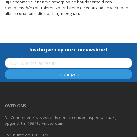
Bij Condomerie letten we scherp op de houdbaarheid van
condooms. We controleren voortdurend de voorraad en verkopen
alleen condooms die nog lang meegaan.
Inschrijven op onze nieuwsbrief
OVER ONS
De Condomerie is 's werelds eerste condoomspeciaalzaak,
opgericht in 1987 te Amsterdam.
KVK-nummer: 33193870