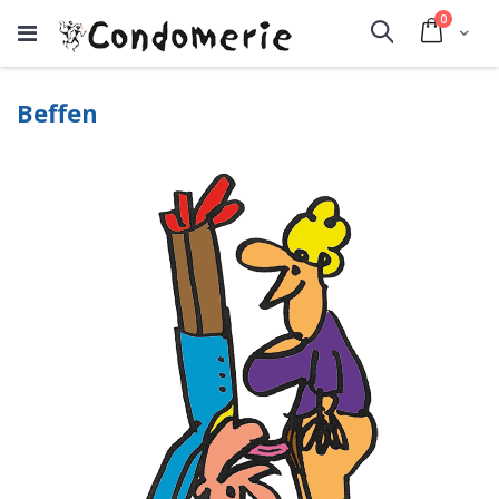
producte
0
Cart
Search
Beffen