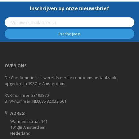
Inschrijven op onze nieuwsbrief
OVER ONS
De Condomerie is 's werelds eerste condoomspeciaalzaak,
opgericht in 1987 te Amsterdam.
KVK-nummer: 33193870
BTW-nummer: NL0086.82.033.b01
ADRES:
Warmoesstraat 141
1012JB Amsterdam
Nederland