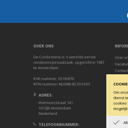
OVER ONS
INFOR
De Condomerie is 's werelds eerste
Over o
condoomspeciaalzaak, opgericht in 1987
Vacatu
te Amsterdam.
Contac
Betalin
KVK-nummer: 33193870
Ruilen 
BTW-nummer: NL0086.82.033.b01
COOKIE
Privacy
Om onze 
ADRES:
Algeme
dienst t
Warmoesstraat 141
cookies 
Condob
1012JB Amsterdam
mogelijk
Nederland
Al
TELEFOONNUMMER: