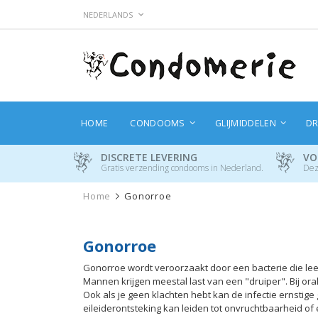
Ga
TAAL
NEDERLANDS
naar
de
inhoud
HOME
CONDOOMS
GLIJMIDDELEN
DR
DISCRETE LEVERING
VO
Gratis verzending condooms in Nederland.
Dez
Home
Gonorroe
Gonorroe
Gonorroe wordt veroorzaakt door een bacterie die leef
Mannen krijgen meestal last van een "druiper". Bij orale
Ook als je geen klachten hebt kan de infectie ernstig
eileiderontsteking kan leiden tot onvruchtbaarheid o