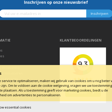
Inschrijven op onze nieuwsbrief
MATIE
KLANTBEOORDELINGEN
ns
res
t
g en Levering
en retourneren
S
 en Discretie
service te optimaliseren, maken wij gebruik van cookies om u nog beter 
ne voorwaarden
e zijn. Om te voldoen aan de cookie wetgeving, vragen we uw toestemmin
te plaatsen. Als u toestemming geeft voor marketing cookies, biedt u de
log
heid om advertenties te personaliseren.
low essential cookies