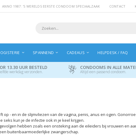
ANNO 1987: 'S WERELDS EERSTE CONDOOM SPECIAALZAAK
CONTACT
Search
OGISTERIE
SPANNEND
CADEAUS
HELPDESK / FAQ
OR 13.30 UUR BESTELD
CONDOOMS IN ALLE MAT
elfde werkdag verzonden.
Altijd een passend condoom.
t op - en in de slijmvliezen van de vagina, penis, anus en ogen. Gonorroe
 seks kun je de infectie ook in je keel krijgen.
e gevolgen hebben zoals een onsteking aan de eileiders bij vrouwen en aan
f een buitenbaarmoederlijke zwangerschap.