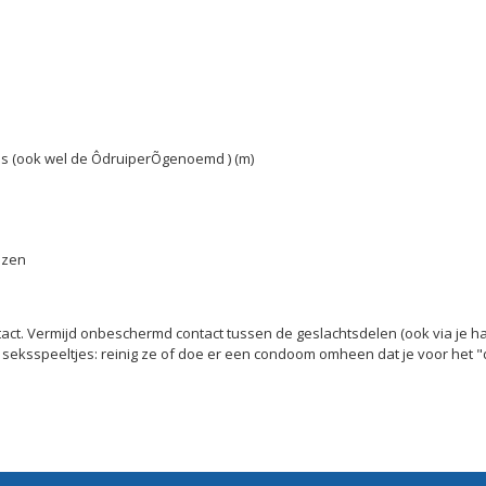
nis (ook wel de ÔdruiperÕgenoemd ) (m)
nezen
act. Vermijd onbeschermd contact tussen de geslachtsdelen (ook via je ha
n seksspeeltjes: reinig ze of doe er een condoom omheen dat je voor het 