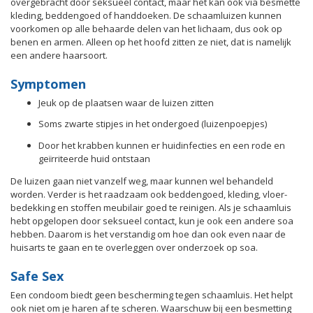
overgebracht door seksueel contact, maar het kan ook via besmette
kleding, beddengoed of handdoeken. De schaamluizen kunnen
voorkomen op alle behaarde delen van het lichaam, dus ook op
benen en armen. Alleen op het hoofd zitten ze niet, dat is namelijk
een andere haarsoort.
Symptomen
Jeuk op de plaatsen waar de luizen zitten
Soms zwarte stipjes in het ondergoed (luizenpoepjes)
Door het krabben kunnen er huidinfecties en een rode en
geïrriteerde huid ontstaan
De luizen gaan niet vanzelf weg, maar kunnen wel behandeld
worden. Verder is het raadzaam ook beddengoed, kleding, vloer-
bedekking en stoffen meubilair goed te reinigen. Als je schaamluis
hebt opgelopen door seksueel contact, kun je ook een andere soa
hebben. Daarom is het verstandig om hoe dan ook even naar de
huisarts te gaan en te overleggen over onderzoek op soa.
Safe Sex
Een condoom biedt geen bescherming tegen schaamluis. Het helpt
ook niet om je haren af te scheren. Waarschuw bij een besmetting