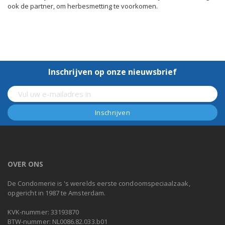
ook de partner, om herbesmetting te voorkomen.
Inschrijven op onze nieuwsbrief
OVER ONS
De Condomerie is 's werelds eerste condoomspeciaalzaak,
opgericht in 1987 te Amsterdam.
KVK-nummer: 33193870
BTW-nummer: NL0086.82.033.b01