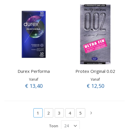
Durex Performa
Protex Original 0.02
Vanaf
Vanaf
€ 13,40
€ 12,50
Pagina
U lees momenteel pagina
Pagina
Pagina
Pagina
Pagina
Pagina
Volgende
1
2
3
4
5
Toon