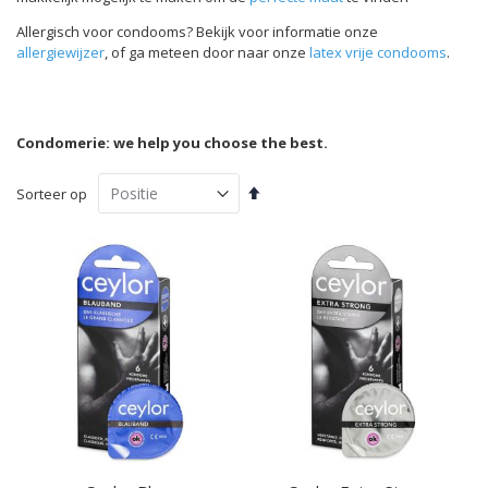
Allergisch voor condooms? Bekijk voor informatie onze
allergiewijzer
, of ga meteen door naar onze
latex vrije condooms
.
Condomerie: we help you choose the best.
Van
Sorteer op
hoog
naar
laag
sorteren