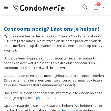
producte
0
Cart
Search
Condooms nodig? Laat ons je helpen!
Op zoek naar het perfecte condoom? Dan is Condomerie al sinds
1987 het juiste adres. We verzamelen de beste producten van de
beste merken en op die manier maken we een selectie op basis van
kwaliteit.
U hoeft alleen nog juiste condoommaat te kiezen en natuurlijk
nadenken over wat u fijn vindt. Een extra dun condoom? Een
condoom met smaak? Of wellicht latexvrij?
Condooms behoren tot de meest gebruikte anticonceptiemiddelen.
Ze beschermen niet alleen tegen zwangerschap, maar ook tegen
seksueel overdraagbare aandoeningen (soa’s).
Hoe gebruik je een condoom? Alle informatie is te vinden op deze
handige pagina met
tips and tricks
.
Op zoek naar de juiste maat? Laat ons helpen. We hebben het zo
makkelijk mogelijk te maken om de
perfecte maat
te vinden