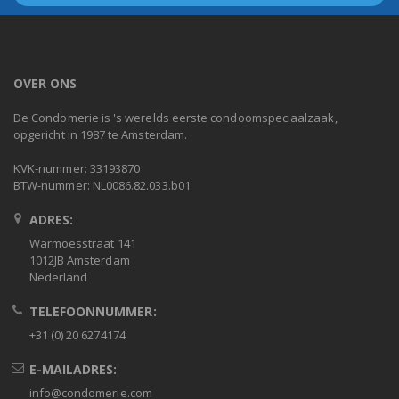
OVER ONS
De Condomerie is 's werelds eerste condoomspeciaalzaak,
opgericht in 1987 te Amsterdam.
KVK-nummer: 33193870
BTW-nummer: NL0086.82.033.b01
ADRES:
Warmoesstraat 141
1012JB Amsterdam
Nederland
TELEFOONNUMMER:
+31 (0) 20 6274174
E-MAILADRES:
info@condomerie.com