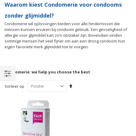
Waarom kiest Condomerie voor condooms
zonder glijmiddel?
Condomerie wil oplossingen bieden voor alle hindernissen die
mensen kunnen ervaren bij condoom gebruik. Een gevoeligheid of
allergie voor glijmiddel kan zo’n obstakel zijn. Bovendien vinden
sommige mensen het veel fijner om aan een droog condoom hun
eigen favoriete merk glijmiddel toe te voegen.
Condomerie: we help you choose the best
.
Filteren
Van
Sorteer op
hoog
naar
laag
sorteren