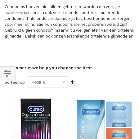
Condooms hoeven niet alleen gebruikt te worden om veilig te
kunnen vrijen, er zijn ook verschillende soorten stimulerende
condooms. Tintelende condooms zijn fun, beschermend en zorgen
voor meer stimulatie. Fun condooms die het proberen waard zijn!
Gebruikt u geen condoom maar wilt u wel genieten van een tintelend
glijmiddel? Bekijk dan ook onze verschillende tintelende glijmiddelen
.
Condomerie: we help you choose the best
.
Van
Filteren
Sorteer op
hoog
naar
laag
sorteren