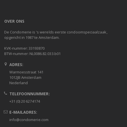
OVER ONS
De Condomerie is 's werelds eerste condoomspeciaalzaak,
opgericht in 1987 te Amsterdam.
KVK-nummer: 33193870
BTW-nummer: NL0086.82.033.b01
ADRES:
Warmoesstraat 141
1012JB Amsterdam
Nederland
TELEFOONNUMMER:
+31 (0) 20 6274174
E-MAILADRES:
info@condomerie.com