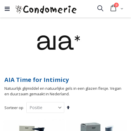
producte
0
Cart
Search
AIA Time for Intimicy
Natuurlijk glijmiddel en natuurlijke gels in een glazen flesje. Vegan
en duurzaam gemaakt in Nederland.
Van
Sorteer op
hoog
naar
laag
sorteren