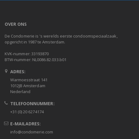
OVER ONS
De Condomerie is 's werelds eerste condoomspeciaalzaak,
opgericht in 1987 te Amsterdam.
KVK-nummer: 33193870
BTW-nummer: NL0086.82.033.b01
ADRES:
Warmoesstraat 141
1012JB Amsterdam
Nederland
TELEFOONNUMMER:
+31 (0) 20 6274174
E-MAILADRES:
info@condomerie.com