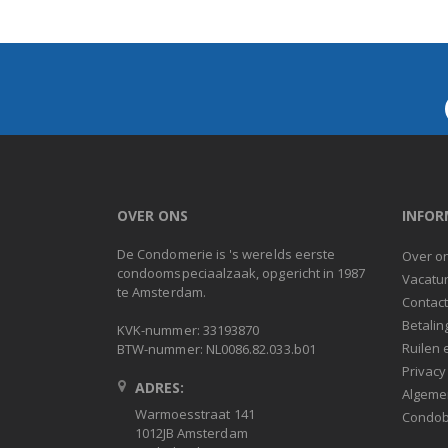
OVER ONS
INFOR
De Condomerie is 's werelds eerste
Over o
condoomspeciaalzaak, opgericht in 1987
Vacatu
te Amsterdam.
Contac
Betalin
KVK-nummer: 33193870
Ruilen 
BTW-nummer: NL0086.82.033.b01
Privacy
ADRES:
Algeme
Warmoesstraat 141
Condob
1012JB Amsterdam