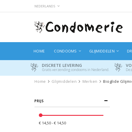
Ga
TAAL
NEDERLANDS
naar
de
inhoud
HOME
CONDOOMS
GLIJMIDDELEN
DR
DISCRETE LEVERING
VO
Gratis verzending condooms in Nederland.
Dez
Home
Glijmiddelen
Merken
Bioglide Glijm
PRIJS
€ 14,50 - € 14,50