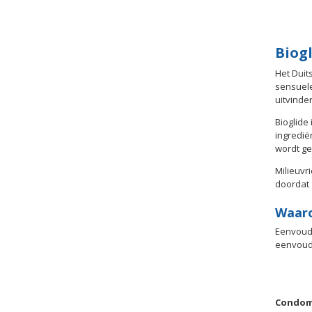
Biogl
Het Duit
sensuele
uitvinder
Bioglide
ingredië
wordt ge
Milieuvr
doordat 
Waaro
Eenvoud 
eenvoud
Condome