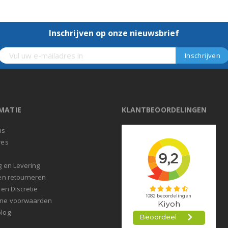
Inschrijven op onze nieuwsbrief
MATIE
KLANTBEOORDELINGEN
ns
res
t
g en Levering
en retourneren
 en Discretie
ne voorwaarden
log