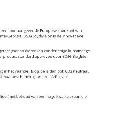
d tot een toonaangevende Europese fabrikant van
nta/Georgia (USA). Joydivision is de innovatieve
 getest (niet op dieren) en zonder enige kunstmatige
ural product standard approved door BDiH. Bioglide
in het vaandel. Bioglide is dan ook CO2 neutraal,
klimaatbeschermingsproject "ArBolivia"
ide (met behoud van een hoge kwaliteit ) aan die