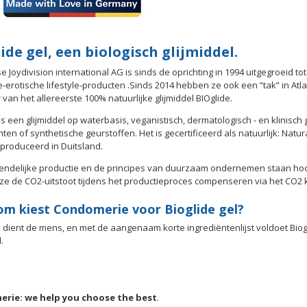
ide gel, een biologisch glijmiddel.
se Joydivision international AG is sinds de oprichting in 1994 uitgegroei
-erotische lifestyle-producten .Sinds 2014 hebben ze ook een “tak” in Atla
 van het allereerste 100% natuurlijke glijmiddel BIOglide.
 is een glijmiddel op waterbasis, veganistisch, dermatologisch - en klinisch
nten of synthetische geurstoffen. Het is gecertificeerd als natuurlijk: Nat
produceerd in Duitsland.
iendelijke productie en de principes van duurzaam ondernemen staan hoog 
ze de CO2-uitstoot tijdens het productieproces compenseren via het CO2 
m kiest Condomerie voor Bioglide gel?
dient de mens, en met de aangenaam korte ingrediëntenlijst voldoet Biogl
.
rie: we help you choose the best
.