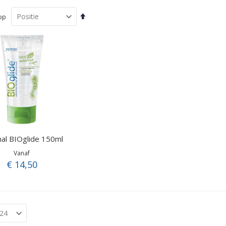
Van
op
hoog
naar
laag
sorteren
nal BIOglide 150ml
Vanaf
€ 14,50