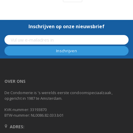
Inschrijven op onze nieuwsbrief
OVER ONS
De Condomerie is 's werelds eerste condoomspeciaalzaak,
opgericht in 1987 te Amsterdam.
KVK-nummer: 33193870
BTW-nummer: NL0086.82.033.b01
ADRES: