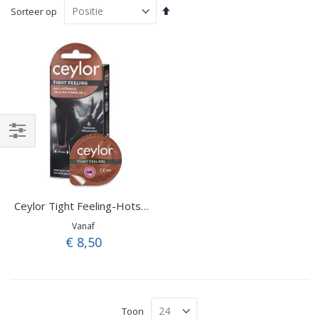
Van
Sorteer op
hoog
naar
laag
sorteren
Filteren
Ceylor Tight Feeling-Hotshot
Vanaf
€ 8,50
Toon