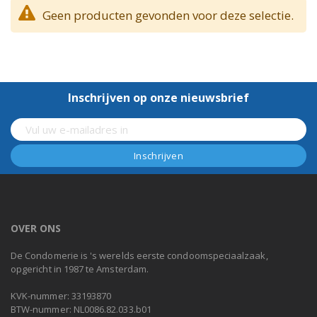
Geen producten gevonden voor deze selectie.
Inschrijven op onze nieuwsbrief
OVER ONS
De Condomerie is 's werelds eerste condoomspeciaalzaak,
opgericht in 1987 te Amsterdam.
KVK-nummer: 33193870
BTW-nummer: NL0086.82.033.b01