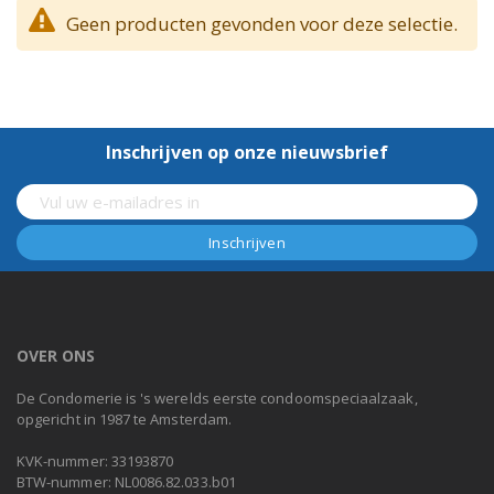
Geen producten gevonden voor deze selectie.
Inschrijven op onze nieuwsbrief
OVER ONS
De Condomerie is 's werelds eerste condoomspeciaalzaak,
opgericht in 1987 te Amsterdam.
KVK-nummer: 33193870
BTW-nummer: NL0086.82.033.b01