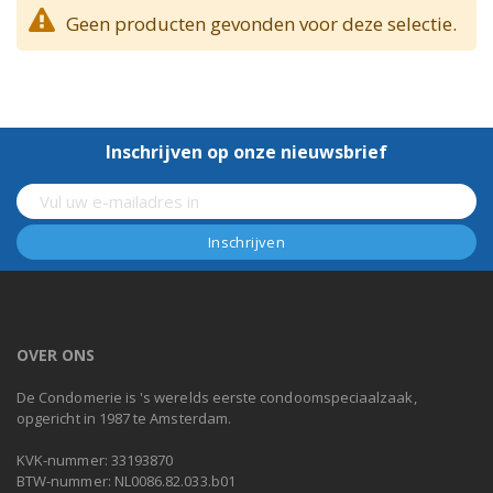
Geen producten gevonden voor deze selectie.
Inschrijven op onze nieuwsbrief
OVER ONS
De Condomerie is 's werelds eerste condoomspeciaalzaak,
opgericht in 1987 te Amsterdam.
KVK-nummer: 33193870
BTW-nummer: NL0086.82.033.b01