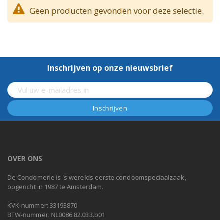
Geen producten gevonden voor deze selectie.
Inschrijven op onze nieuwsbrief
OVER ONS
De Condomerie is 's werelds eerste condoomspeciaalzaak,
opgericht in 1987 te Amsterdam.
KVK-nummer: 33193870
BTW-nummer: NL0086.82.033.b01