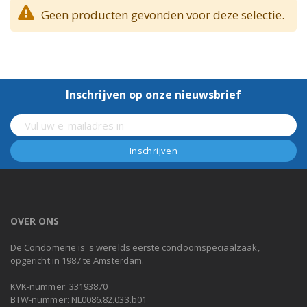
Geen producten gevonden voor deze selectie.
Inschrijven op onze nieuwsbrief
OVER ONS
De Condomerie is 's werelds eerste condoomspeciaalzaak,
opgericht in 1987 te Amsterdam.
KVK-nummer: 33193870
BTW-nummer: NL0086.82.033.b01