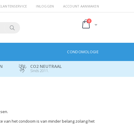
KLANTENSERVICE
INLOGGEN
ACCOUNT AANMAKEN
producten
0
Cart
Search
CONDOMOLOGIE
EN
CO2 NEUTRAAL
Sinds 2011.
ssen.
te van het condoom is van minder belang zolang het