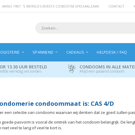
ANNO 1987: 'S WERELDS EERSTE CONDOOM SPECIAALZAAK
CONTACT
Search
OGISTERIE
SPANNEND
CADEAUS
HELPDESK / FAQ
OR 13.30 UUR BESTELD
CONDOOMS IN ALLE MAT
elfde werkdag verzonden.
Altijd een passend condoom.
ondomerie condoommaat is: CAS 4/D
hier een selectie van condooms waarvan wij denken dat ze goed zullen pa
 goede pasvorm is vooral de omtrek van het condoom belangrijk. De leng
iet veel te lang of veel te kort is.