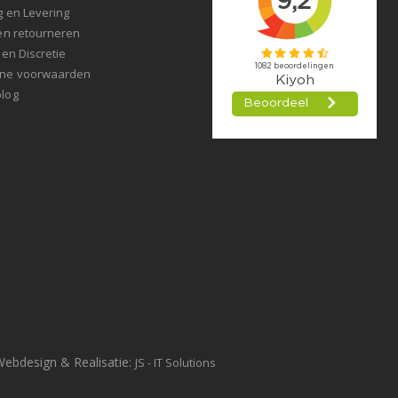
g en Levering
en retourneren
 en Discretie
ne voorwaarden
log
Webdesign & Realisatie:
JS - IT Solutions