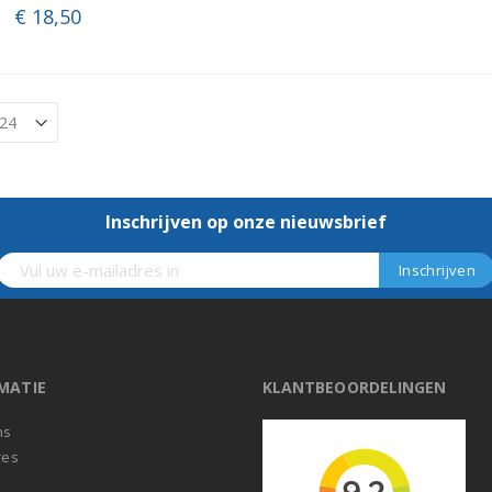
€ 18,50
Inschrijven op onze nieuwsbrief
MATIE
KLANTBEOORDELINGEN
ns
res
t