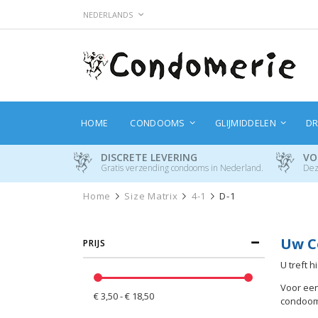
Ga
TAAL
NEDERLANDS
naar
de
inhoud
HOME
CONDOOMS
GLIJMIDDELEN
DR
DISCRETE LEVERING
VO
Gratis verzending condooms in Nederland.
Dez
Home
Size Matrix
4-1
D-1
Uw C
PRIJS
U treft 
Voor een
€ 3,50 - € 18,50
condoom n