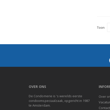
Toon
OVER ONS
INFOR
De Condomerie is 's werelds eerste
Over o
condoomspeciaalzaak, opgericht in 1987
Vacatu
te Amsterdam.
Contac