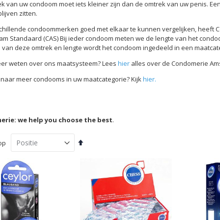
k van uw condoom moet iets kleiner zijn dan de omtrek van uw penis. Ee
lijven zitten.
hillende condoommerken goed met elkaar te kunnen vergelijken, heeft
m Standaard (CAS) Bij ieder condoom meten we de lengte van het condoom
 van deze omtrek en lengte wordt het condoom ingedeeld in een maatcate
eer weten over ons maatsysteem? Lees
hier
alles over de Condomerie Am
naar meer condooms in uw maatcategorie? Kijk
hier.
rie: we help you choose the best
.
Van
op
hoog
naar
laag
sorteren