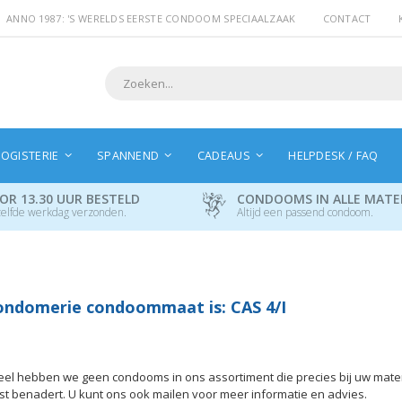
ANNO 1987: 'S WERELDS EERSTE CONDOOM SPECIAALZAAK
CONTACT
Search
OGISTERIE
SPANNEND
CADEAUS
HELPDESK / FAQ
OR 13.30 UUR BESTELD
CONDOOMS IN ALLE MAT
elfde werkdag verzonden.
Altijd een passend condoom.
ndomerie condoommaat is: CAS 4/I
l hebben we geen condooms in ons assortiment die precies bij uw mate
tst benadert. U kunt ons ook mailen voor meer informatie en advies.