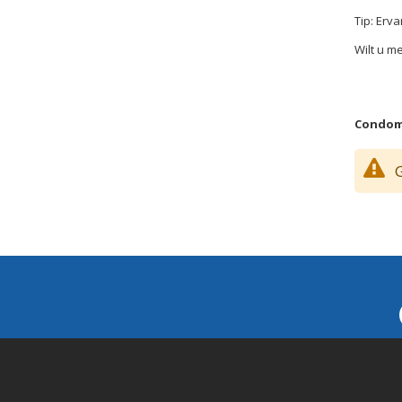
Tip: Erv
Wilt u m
Condome
G