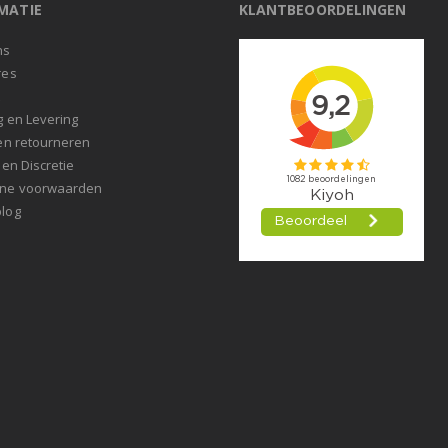
MATIE
KLANTBEOORDELINGEN
ns
res
t
g en Levering
en retourneren
 en Discretie
ne voorwaarden
log