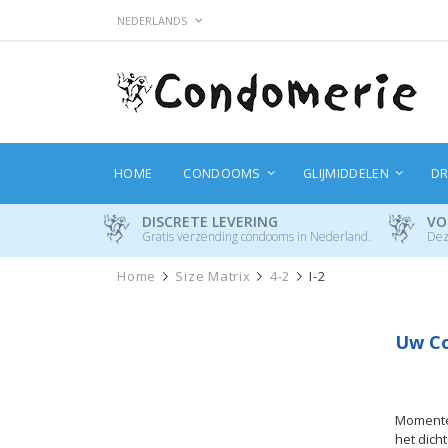
Ga
TAAL
NEDERLANDS
naar
de
inhoud
HOME
CONDOOMS
GLIJMIDDELEN
DR
DISCRETE LEVERING
VO
Gratis verzending condooms in Nederland.
Dez
Home
Size Matrix
4-2
I-2
Uw Co
Momentee
het dich