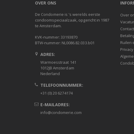
OVER ONS
INFOR
De Condomerie is 's werelds eerste
Over o
condoomspeciaalzaak, opgericht in 1987
Vacatu
te Amsterdam.
Contac
Betalin
KVK-nummer: 33193870
Ruilen 
BTW-nummer: NL0086.82.033.b01
Privacy
ADRES:
Algeme
Warmoesstraat 141
Condob
1012JB Amsterdam
Nederland
TELEFOONNUMMER:
+31 (0) 20 6274174
E-MAILADRES:
info@condomerie.com