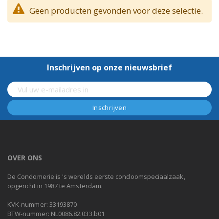
Geen producten gevonden voor deze selectie.
Inschrijven op onze nieuwsbrief
OVER ONS
De Condomerie is 's werelds eerste condoomspeciaalzaak,
opgericht in 1987 te Amsterdam.
KVK-nummer: 33193870
BTW-nummer: NL0086.82.033.b01