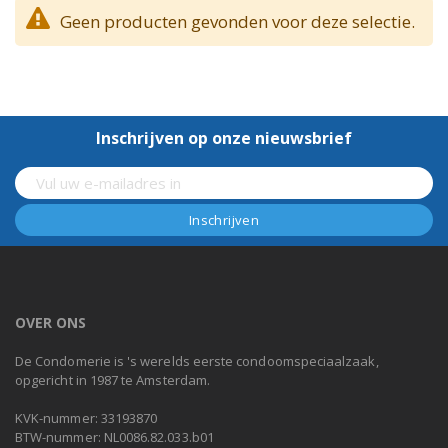
Geen producten gevonden voor deze selectie.
Inschrijven op onze nieuwsbrief
OVER ONS
De Condomerie is 's werelds eerste condoomspeciaalzaak,
opgericht in 1987 te Amsterdam.
KVK-nummer: 33193870
BTW-nummer: NL0086.82.033.b01