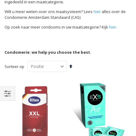
ingedeeld in een maatcategorie.
Wilt u meer weten over ons maatsysteem? Lees
hier
alles over de
Condomerie Amsterdam Standaard (CAS)
Op zoek naar meer condooms in uw maatcategorie? Kijk
hier.
Condomerie: we help you choose the best
.
Van
Sorteer op
hoog
naar
laag
sorteren
Filteren