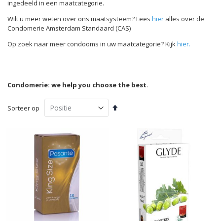
ingedeeld in een maatcategorie.
Wilt u meer weten over ons maatsysteem? Lees
hier
alles over de
Condomerie Amsterdam Standaard (CAS)
Op zoek naar meer condooms in uw maatcategorie? Kijk
hier.
Condomerie: we help you choose the best
.
Van
Sorteer op
hoog
naar
laag
sorteren