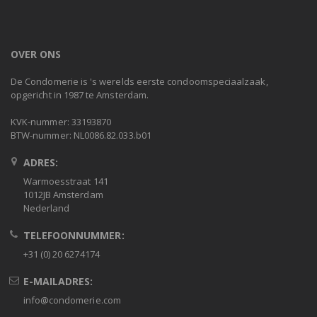
OVER ONS
De Condomerie is 's werelds eerste condoomspeciaalzaak,
opgericht in 1987 te Amsterdam.
KVK-nummer: 33193870
BTW-nummer: NL0086.82.033.b01
ADRES:
Warmoesstraat 141
1012JB Amsterdam
Nederland
TELEFOONNUMMER:
+31 (0) 20 6274174
E-MAILADRES:
info@condomerie.com