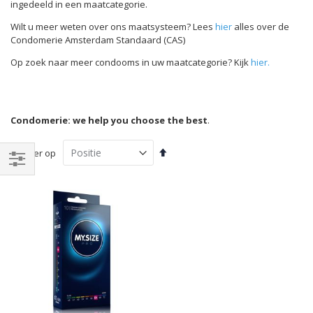
ingedeeld in een maatcategorie.
Wilt u meer weten over ons maatsysteem? Lees
hier
alles over de
Condomerie Amsterdam Standaard (CAS)
Op zoek naar meer condooms in uw maatcategorie? Kijk
hier.
Condomerie: we help you choose the best
.
Van
Sorteer op
hoog
naar
Filteren
laag
sorteren