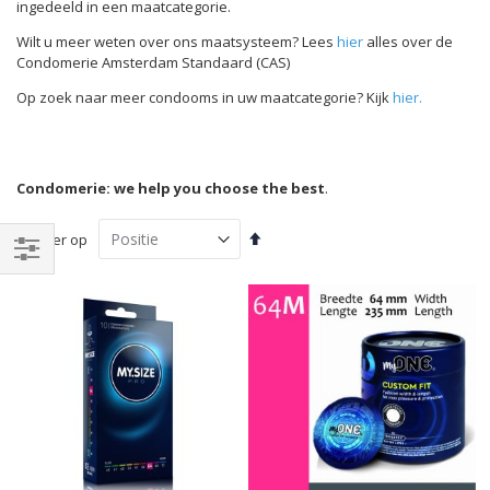
ingedeeld in een maatcategorie.
Wilt u meer weten over ons maatsysteem? Lees
hier
alles over de
Condomerie Amsterdam Standaard (CAS)
Op zoek naar meer condooms in uw maatcategorie? Kijk
hier.
Condomerie: we help you choose the best
.
Van
Sorteer op
hoog
naar
Filteren
laag
sorteren