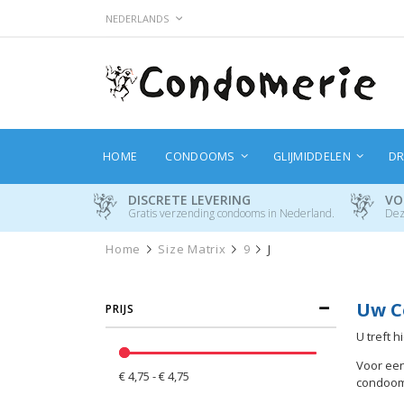
Ga
TAAL
NEDERLANDS
naar
de
inhoud
HOME
CONDOOMS
GLIJMIDDELEN
DR
DISCRETE LEVERING
VO
Gratis verzending condooms in Nederland.
Dez
Home
Size Matrix
9
J
Uw C
PRIJS
U treft 
Voor een
€ 4,75 - € 4,75
condoom n