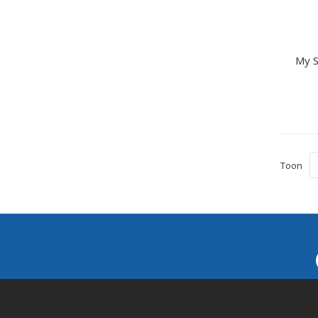
My S
Toon