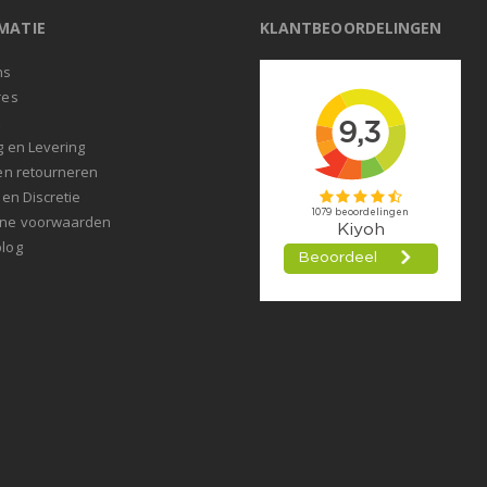
MATIE
KLANTBEOORDELINGEN
ns
res
t
g en Levering
en retourneren
 en Discretie
ne voorwaarden
log