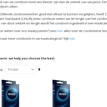
k van uw condoom moet iets kleiner zijn dan de omtrek van uw penis. Ee
lijven zitten.
hillende condoommerken goed met elkaar te kunnen vergelijken, heeft
m Standaard (CAS) Bij ieder condoom meten we de lengte van het condoom
 van deze omtrek en lengte wordt het condoom ingedeeld in een maatcate
eer weten over ons maatsysteem? Lees
hier
alles over de Condomerie Am
naar meer condooms in uw maatcategorie? Kijk
hier.
rie: we help you choose the best
.
Van
op
hoog
naar
laag
sorteren