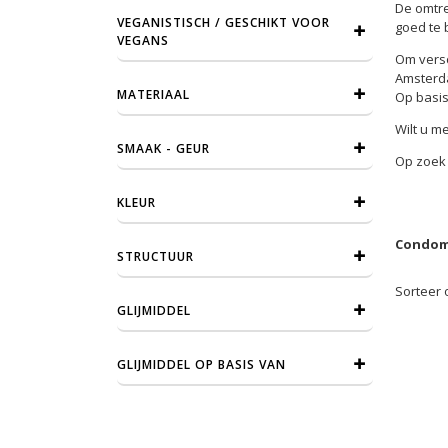
De omtre
VEGANISTISCH / GESCHIKT VOOR
goed te b
VEGANS
Om versc
Amsterda
MATERIAAL
Op basis
Wilt u m
SMAAK - GEUR
Op zoek 
KLEUR
Condome
STRUCTUUR
Sorteer 
GLIJMIDDEL
GLIJMIDDEL OP BASIS VAN