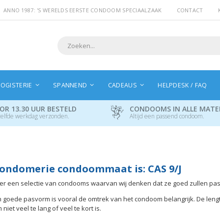
ANNO 1987: 'S WERELDS EERSTE CONDOOM SPECIAALZAAK
CONTACT
Search
OGISTERIE
SPANNEND
CADEAUS
HELPDESK / FAQ
OR 13.30 UUR BESTELD
CONDOOMS IN ALLE MAT
elfde werkdag verzonden.
Altijd een passend condoom.
ondomerie condoommaat is: CAS 9/J
hier een selectie van condooms waarvan wij denken dat ze goed zullen pa
 goede pasvorm is vooral de omtrek van het condoom belangrijk. De leng
iet veel te lang of veel te kort is.