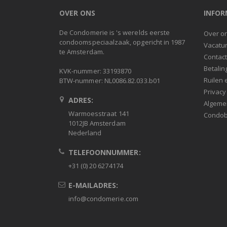
OVER ONS
INFOR
De Condomerie is 's werelds eerste
Over o
condoomspeciaalzaak, opgericht in 1987
Vacatu
te Amsterdam.
Contac
Betalin
KVK-nummer: 33193870
Ruilen 
BTW-nummer: NL0086.82.033.b01
Privacy
ADRES:
Algeme
Warmoesstraat 141
Condob
1012JB Amsterdam
Nederland
TELEFOONNUMMER:
+31 (0) 20 6274174
E-MAILADRES:
info@condomerie.com