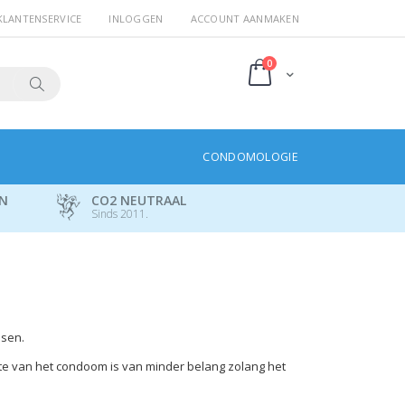
KLANTENSERVICE
INLOGGEN
ACCOUNT AANMAKEN
producten
0
Cart
Search
CONDOMOLOGIE
EN
CO2 NEUTRAAL
Sinds 2011.
ssen.
te van het condoom is van minder belang zolang het