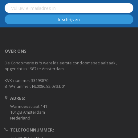
OVER ONS
De Condomerie is 's werelds eerste condoomspeciaalzaak,
opgericht in 1987 te Amsterdam.
KVK-nummer: 33193870
BTW-nummer: NL0086.82.033.b01
ADRES:
Warmoesstraat 141
1012JB Amsterdam
Nederland
TELEFOONNUMMER: