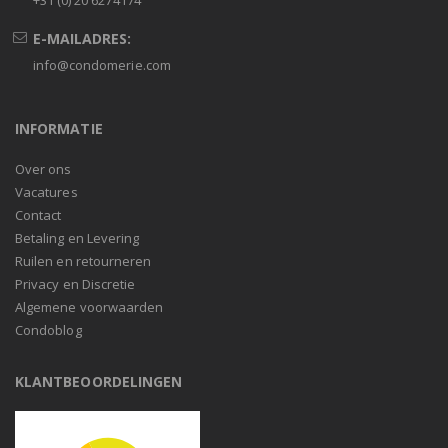
+31 (0) 20 6274174
E-MAILADRES:
info@condomerie.com
INFORMATIE
Over ons
Vacatures
Contact
Betaling en Levering
Ruilen en retourneren
Privacy en Discretie
Algemene voorwaarden
Condoblog
KLANTBEOORDELINGEN