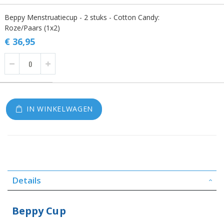
Gegroepeerde
Beppy Menstruatiecup - 2 stuks - Cotton Candy:
productitems
Roze/Paars (1x2)
€ 36,95
IN WINKELWAGEN
Details
Beppy Cup