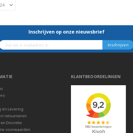
Inschrijven op onze nieuwsbrief
MATIE
KLANTBEOORDELINGEN
ns
res
t
g en Levering
en retourneren
 en Discretie
ne voorwaarden