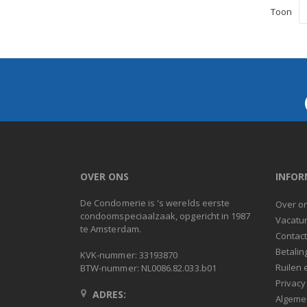
Toon
OVER ONS
INFOR
De Condomerie is 's werelds eerste
Over o
condoomspeciaalzaak, opgericht in 1987
Vacatu
te Amsterdam.
Contac
Betalin
KVK-nummer: 33193870
Ruilen 
BTW-nummer: NL0086.82.033.b01
Privacy
ADRES:
Algeme