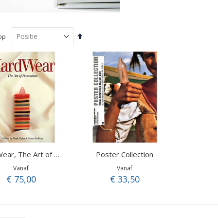
Van
op
hoog
naar
laag
sorteren
Poster Collection
HardWear, The Art of Prevention
Vanaf
Vanaf
€ 75,00
€ 33,50