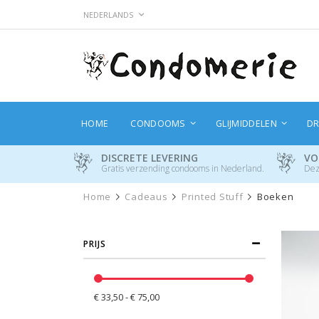
Ga
TAAL
NEDERLANDS
naar
de
inhoud
HOME
CONDOOMS
GLIJMIDDELEN
DR
DISCRETE LEVERING
VO
Gratis verzending condooms in Nederland.
Dez
Home
Cadeaus
Printed Stuff
Boeken
PRIJS
€ 33,50 - € 75,00