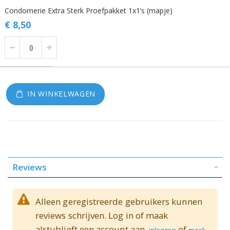
Gegroepeerde
Condomerie Extra Sterk Proefpakket 1x1’s (mapje)
productitems
€ 8,50
IN WINKELWAGEN
Reviews
Alleen geregistreerde gebruikers kunnen
reviews schrijven. Log in of maak
alstublieft een account aan.
of
inloggen
maak