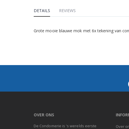
DETAILS
REVIEWS
Grote mooie blauwe mok met 6x tekening van co
OVER ONS
INFOR
De Condomerie is 's werelds eerste
Over o