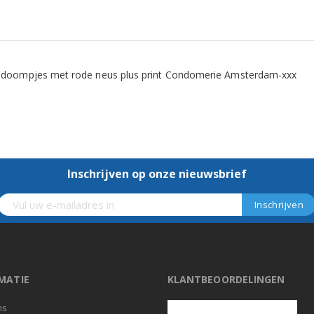
ndoompjes met rode neus plus print Condomerie Amsterdam-xxx
Inschrijven op onze nieuwsbrief
MATIE
KLANTBEOORDELINGEN
ns