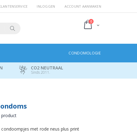
KLANTENSERVICE
INLOGGEN
ACCOUNT AANMAKEN
producten
0
Cart
Search
CONDOMOLOGIE
EN
CO2 NEUTRAAL
Sinds 2011.
Condoms
t product
 condoompjes met rode neus plus print