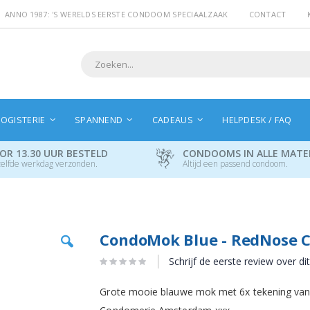
ANNO 1987: 'S WERELDS EERSTE CONDOOM SPECIAALZAAK
CONTACT
Search
OGISTERIE
SPANNEND
CADEAUS
HELPDESK / FAQ
OR 13.30 UUR BESTELD
CONDOOMS IN ALLE MAT
elfde werkdag verzonden.
Altijd een passend condoom.
Ga
CondoMok Blue - RedNose 
naar
het
Schrijf de eerste review over di
begin
van
Grote mooie blauwe mok met 6x tekening van
de
afbeeldingen-