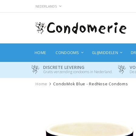
Ga
TAAL
NEDERLANDS
naar
de
inhoud
HOME
CONDOOMS
GLIJMIDDELEN
DR
DISCRETE LEVERING
VO
Gratis verzending condooms in Nederland.
Dez
Home
CondoMok Blue - RedNose Condoms
Ga
naar
het
einde
van
de
afbeeldingen-