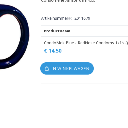
Condomerie Amsterdam-xxx
gallerij
Artikelnummer
2011679
Productnaam
Gegroepeerde
CondoMok Blue - RedNose Condoms 1x1’s (
productitems
€ 14,50
IN WINKELWAGEN