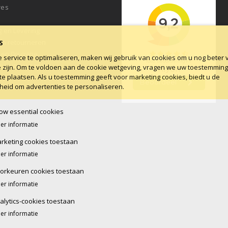
res
t
g en Levering
en retourneren
S
 en Discretie
service te optimaliseren, maken wij gebruik van cookies om u nog beter 
ne voorwaarden
e zijn. Om te voldoen aan de cookie wetgeving, vragen we uw toestemmin
te plaatsen. Als u toestemming geeft voor marketing cookies, biedt u de
log
heid om advertenties te personaliseren.
low essential cookies
er informatie
rketing cookies toestaan
er informatie
orkeuren cookies toestaan
er informatie
alytics-cookies toestaan
er informatie