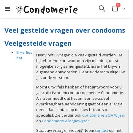
producte
0
Cart
Search
Veel gestelde vragen over condooms
Veelgestelde vragen
Ik verlies
Hier vindt u vragen die vaak gesteld worden. De
het
bijbehorende antwoorden zijn met de grootst
mogelijke zorg samengesteld, maar het blijven
algemene antwoorden. Gebruik daarom altijd uw
gezonde verstand!
Mocht u twijfels hebben of het antwoord voor u
geschikt is: neem contact op met de Condomerie.
Als u vermoedt dat het om een seksueel
overdraagbare aandoening gaat of een allergie,
neem dan contact op met uw huisarts of
specialist. Zie verder ook
Condomerie SOA Wijzer
en
Condomerie Allergiewijzer.
Staat uw vraag er niet bij? Neem
contact
op met