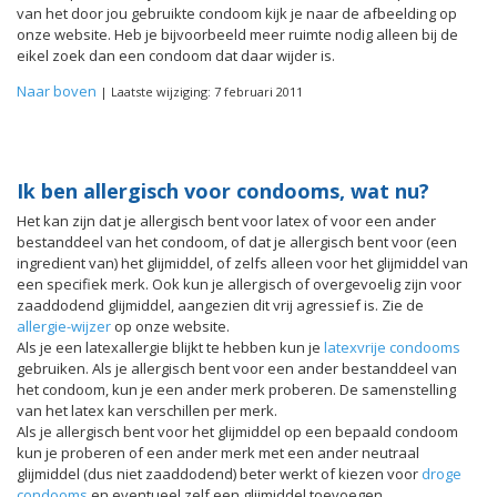
van het door jou gebruikte condoom kijk je naar de afbeelding op
onze website. Heb je bijvoorbeeld meer ruimte nodig alleen bij de
eikel zoek dan een condoom dat daar wijder is.
Naar boven
| Laatste wijziging: 7 februari 2011
Ik ben allergisch voor condooms, wat nu?
Het kan zijn dat je allergisch bent voor latex of voor een ander
bestanddeel van het condoom, of dat je allergisch bent voor (een
ingredient van) het glijmiddel, of zelfs alleen voor het glijmiddel van
een specifiek merk. Ook kun je allergisch of overgevoelig zijn voor
zaaddodend glijmiddel, aangezien dit vrij agressief is. Zie de
allergie-wijzer
op onze website.
Als je een latexallergie blijkt te hebben kun je
latexvrije condooms
gebruiken. Als je allergisch bent voor een ander bestanddeel van
het condoom, kun je een ander merk proberen. De samenstelling
van het latex kan verschillen per merk.
Als je allergisch bent voor het glijmiddel op een bepaald condoom
kun je proberen of een ander merk met een ander neutraal
glijmiddel (dus niet zaaddodend) beter werkt of kiezen voor
droge
condooms
en eventueel zelf een glijmiddel toevoegen.