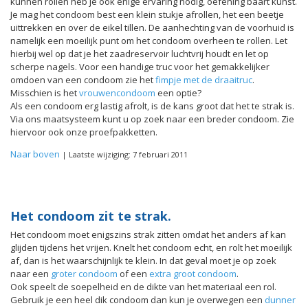
kunnen rollen heb je ook enige ervaring nodig, oefening baart kunst.
Je mag het condoom best een klein stukje afrollen, het een beetje
uittrekken en over de eikel tillen. De aanhechting van de voorhuid is
namelijk een moeilijk punt om het condoom overheen te rollen. Let
hierbij wel op dat je het zaadreservoir luchtvrij houdt en let op
scherpe nagels. Voor een handige truc voor het gemakkelijker
omdoen van een condoom zie het
fimpje met de draaitruc
.
Misschien is het
vrouwencondoom
een optie?
Als een condoom erg lastig afrolt, is de kans groot dat het te strak is.
Via ons maatsysteem kunt u op zoek naar een breder condoom. Zie
hiervoor ook onze proefpakketten.
Naar boven
| Laatste wijziging: 7 februari 2011
Het condoom zit te strak.
Het condoom moet enigszins strak zitten omdat het anders af kan
glijden tijdens het vrijen. Knelt het condoom echt, en rolt het moeilijk
af, dan is het waarschijnlijk te klein. In dat geval moet je op zoek
naar een
groter condoom
of een
extra groot condoom
.
Ook speelt de soepelheid en de dikte van het materiaal een rol.
Gebruik je een heel dik condoom dan kun je overwegen een
dunner