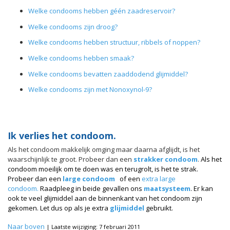
Welke condooms hebben géén zaadreservoir?
Welke condooms zijn droog?
Welke condooms hebben structuur, ribbels of noppen?
Welke condooms hebben smaak?
Welke condooms bevatten zaaddodend glijmiddel?
Welke condooms zijn met Nonoxynol-9?
Ik verlies het condoom.
Als het condoom makkelijk omging maar daarna afglijdt, is het
waarschijnlijk te groot. Probeer dan een
strakker condoom
.
Als het
condoom moeilijk om te doen was en terugrolt, is het te strak.
Probeer dan een
large condoom
of een
extra large
condoom.
Raadpleeg in beide gevallen ons
maatsysteem
.
Er kan
ook te veel glijmiddel aan de binnenkant van het condoom zijn
gekomen. Let dus op als je extra
glijmiddel
gebruikt.
Naar boven
| Laatste wijziging: 7 februari 2011