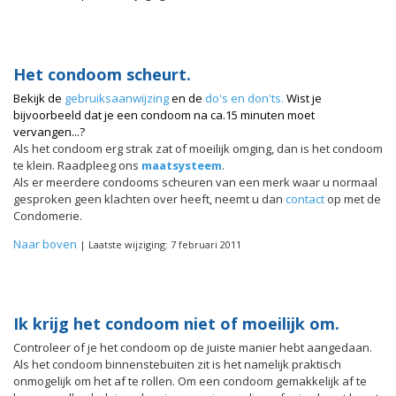
Het condoom scheurt.
Bekijk de
gebruiksaanwijzing
en de
do's en don'ts.
Wist je
bijvoorbeeld dat je een condoom na ca.15 minuten moet
vervangen...?
Als het condoom erg strak zat of moeilijk omging, dan is het condoom
te klein. Raadpleeg ons
maatsysteem
.
Als er meerdere condooms scheuren van een merk waar u normaal
gesproken geen klachten over heeft, neemt u dan
contact
op met de
Condomerie.
Naar boven
| Laatste wijziging: 7 februari 2011
Ik krijg het condoom niet of moeilijk om.
Controleer of je het condoom op de juiste manier hebt aangedaan.
Als het condoom binnenstebuiten zit is het namelijk praktisch
onmogelijk om het af te rollen. Om een condoom gemakkelijk af te