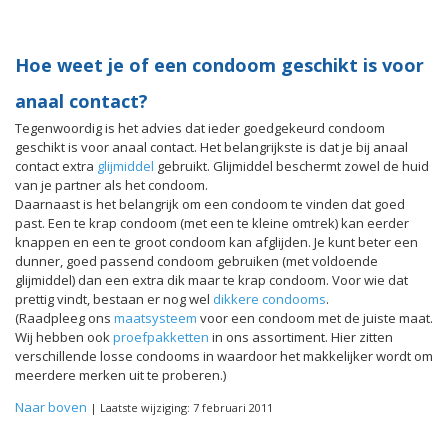
Hoe weet je of een condoom geschikt is voor
anaal contact?
Tegenwoordig is het advies dat ieder goedgekeurd condoom
geschikt is voor anaal contact. Het belangrijkste is dat je bij anaal
contact extra
glijmiddel
gebruikt. Glijmiddel beschermt zowel de huid
van je partner als het condoom.
Daarnaast is het belangrijk om een condoom te vinden dat goed
past. Een te krap condoom (met een te kleine omtrek) kan eerder
knappen en een te groot condoom kan afglijden. Je kunt beter een
dunner, goed passend condoom gebruiken (met voldoende
glijmiddel) dan een extra dik maar te krap condoom. Voor wie dat
prettig vindt, bestaan er nog wel
dikkere condooms
.
(Raadpleeg ons
maatsysteem
voor een condoom met de juiste maat.
Wij hebben ook
proefpakketten
in ons assortiment. Hier zitten
verschillende losse condooms in waardoor het makkelijker wordt om
meerdere merken uit te proberen.)
Naar boven
| Laatste wijziging: 7 februari 2011