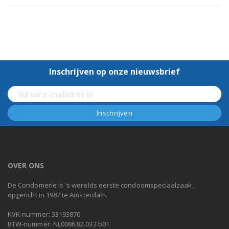
Inschrijven op onze nieuwsbrief
OVER ONS
De Condomerie is 's werelds eerste condoomspeciaalzaak,
opgericht in 1987 te Amsterdam.
KVK-nummer: 33193870
BTW-nummer: NL0086.82.033.b01