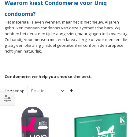
Waarom kiest Condomerie voor Uniq
condooms?
Het materiaal is even wennen, maar het is niet nieuw. Al jaren
gebruiken mensen condooms van deze synthetische hars. Wij
hebben het eerst een tijdje aangezien, maar gingen toch overstag.
Zo handig voor mensen met een latex allergie of voor mensen die
graag een olie als glijmiddel gebruiken! En conform de Europese
richtlijnen natuurlijk.
Condomerie: we help you choose the best
.
Van
Sorteer op
hoog
naar
Filteren
laag
sorteren