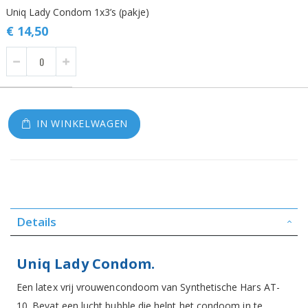
Uniq Lady Condom 1x3’s (pakje)
productitems
€ 14,50
IN WINKELWAGEN
Details
Uniq Lady Condom.
Een latex vrij vrouwencondoom van Synthetische Hars AT-
10. Bevat een lucht bubble die helpt het condoom in te