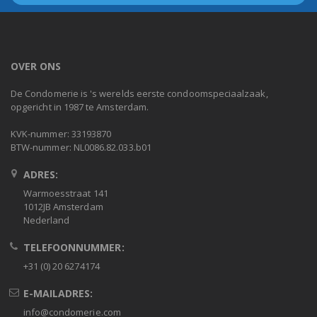
OVER ONS
De Condomerie is 's werelds eerste condoomspeciaalzaak,
opgericht in 1987 te Amsterdam.
KVK-nummer: 33193870
BTW-nummer: NL0086.82.033.b01
ADRES:
Warmoesstraat 141
1012JB Amsterdam
Nederland
TELEFOONNUMMER:
+31 (0) 20 6274174
E-MAILADRES:
info@condomerie.com