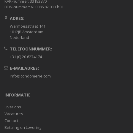
KVK-nummer: 33193870
BTW-nummer: NL0086.82.033.b01
ADRES:
Warmoesstraat 141
1012JB Amsterdam
Nederland
TELEFOONNUMMER:
+31 (0) 20 6274174
E-MAILADRES:
info@condomerie.com
INFORMATIE
Over ons
Vacatures
Contact
Betaling en Levering